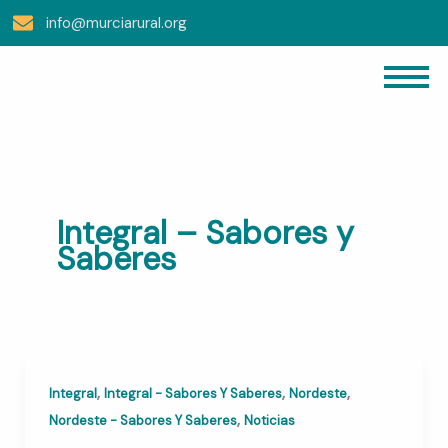
Ir
info@murciarural.org
Al
Contenido
Integral – Sabores y
Saberes
,
,
,
Integral
Integral - Sabores Y Saberes
Nordeste
,
Nordeste - Sabores Y Saberes
Noticias