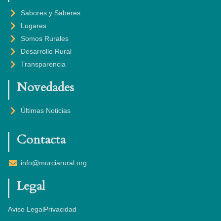
T
O
R
E
Sabores y Saberes
E
K
A
Lugares
R
-
M
F
Somos Rurales
Desarrollo Rural
Transparencia
Novedades
Últimas Noticias
Contacta
info@murciarural.org
Legal
Aviso Legal
Privacidad