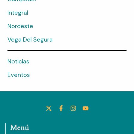
Integral
Nordeste
Vega Del Segura
Noticias
Eventos
X
F
I
Y
-
A
N
O
T
C
S
U
W
E
T
T
Menú
I
B
A
U
T
O
G
B