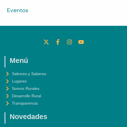
Eventos
X
F
I
Y
-
A
N
O
T
C
S
U
W
E
T
T
I
B
A
U
Menú
T
O
G
B
T
O
R
E
Sabores y Saberes
E
K
A
Lugares
R
-
M
F
Somos Rurales
Desarrollo Rural
Transparencia
Novedades