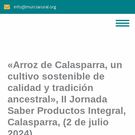
Ir
info@murciarural.org
Al
Contenido
«Arroz de Calasparra, un
cultivo sostenible de
calidad y tradición
ancestral», II Jornada
Saber Productos Integral,
Calasparra, (2 de julio
2024)