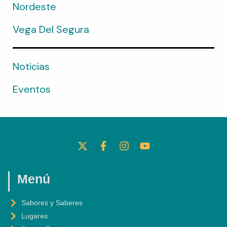
Nordeste
Vega Del Segura
Noticias
Eventos
X
F
I
Y
-
A
N
O
T
C
S
U
W
E
T
T
I
B
A
U
Menú
T
O
G
B
T
O
R
E
Sabores y Saberes
E
K
A
Lugares
R
-
M