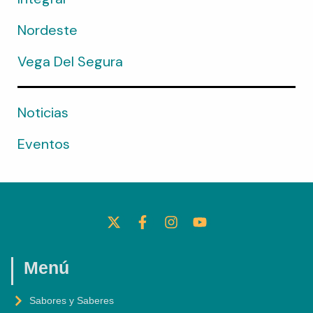
Nordeste
Vega Del Segura
Noticias
Eventos
X
F
I
Y
-
A
N
O
T
C
S
U
W
E
T
T
I
B
A
U
Menú
T
O
G
B
T
O
R
E
Sabores y Saberes
E
K
A