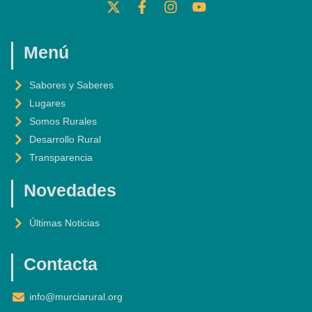
-
A
N
O
T
C
S
U
W
E
T
T
I
B
A
U
Menú
T
O
G
B
T
O
R
E
Sabores y Saberes
E
K
A
Lugares
R
-
M
F
Somos Rurales
Desarrollo Rural
Transparencia
Novedades
Últimas Noticias
Contacta
info@murciarural.org