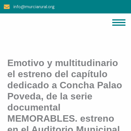
Ir
info@murciarural.org
Al
Contenido
Emotivo y multitudinario
el estreno del capítulo
dedicado a Concha Palao
Poveda, de la serie
documental
MEMORABLES. estreno
en el Auditorio Municipal.