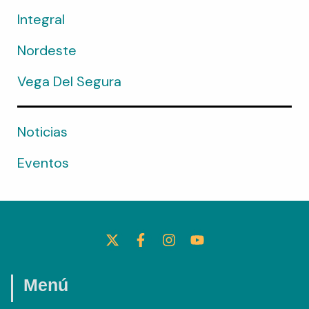
Integral
Nordeste
Vega Del Segura
Noticias
Eventos
X
F
I
Y
-
A
N
O
T
C
S
U
W
E
T
T
I
B
A
U
Menú
T
O
G
B