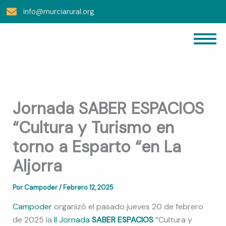
Ir
info@murciarural.org
Al
Contenido
Jornada SABER ESPACIOS
“Cultura y Turismo en
torno a Esparto “en La
Aljorra
Por
Campoder
/
Febrero 12, 2025
Campoder
organizó el pasado jueves 20 de febrero
de 2025 la
II Jornada
SABER ESPACIOS
“Cultura y