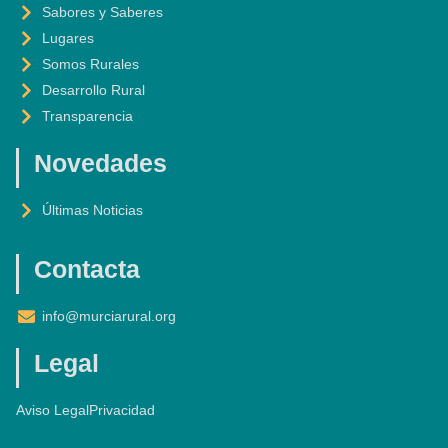
T
O
R
E
Sabores y Saberes
E
K
A
Lugares
R
-
M
F
Somos Rurales
Desarrollo Rural
Transparencia
Novedades
Últimas Noticias
Contacta
info@murciarural.org
Legal
Aviso Legal
Privacidad